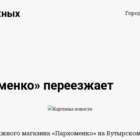
жных
Горо
менко» переезжает
ижного магазина «Пархоменко» на Бутырском 