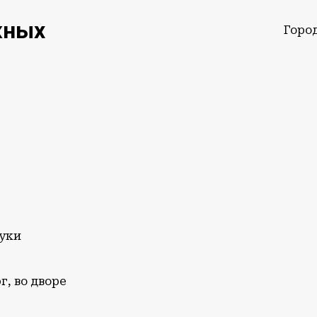
жных
Горо
руки
г, во дворе