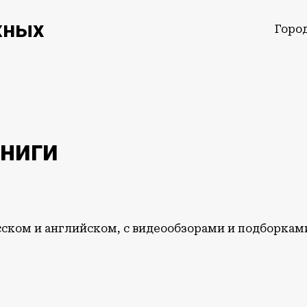
жных
Горо
ниги
сском и английском, с видеообзорами и подборкам