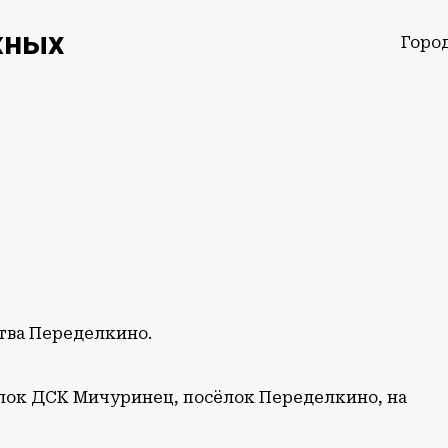
жных
Горо
тва Переделкино.
ёлок ДСК Мичуринец, посёлок Переделкино, на