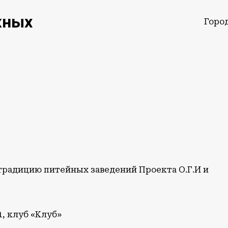
жных
Горо
традицию питейных заведений Проекта О.Г.И и
, клуб «‎Клуб»‎